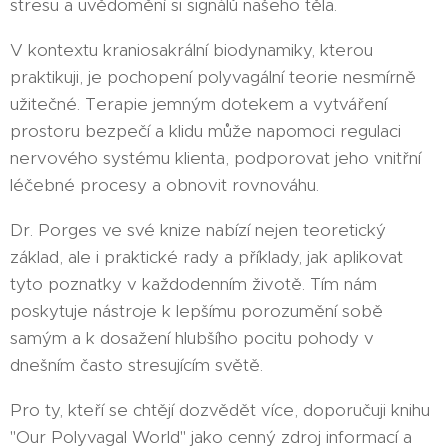
stresu a uvědomění si signálů našeho těla.
V kontextu kraniosakrální biodynamiky, kterou
praktikuji, je pochopení polyvagální teorie nesmírně
užitečné. Terapie jemným dotekem a vytváření
prostoru bezpečí a klidu může napomoci regulaci
nervového systému klienta, podporovat jeho vnitřní
léčebné procesy a obnovit rovnováhu.
Dr. Porges ve své knize nabízí nejen teoretický
základ, ale i praktické rady a příklady, jak aplikovat
tyto poznatky v každodenním životě. Tím nám
poskytuje nástroje k lepšímu porozumění sobě
samým a k dosažení hlubšího pocitu pohody v
dnešním často stresujícím světě.
Pro ty, kteří se chtějí dozvědět více, doporučuji knihu
"Our Polyvagal World" jako cenný zdroj informací a