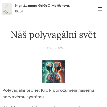
Mgr. Zuzanna ꙨriꙨcꙨ Matěchová,
BCST
Náš polyvagální svět
10.02.2025
Polyvagální teorie: Klíč k porozumění našemu
nervovému systému