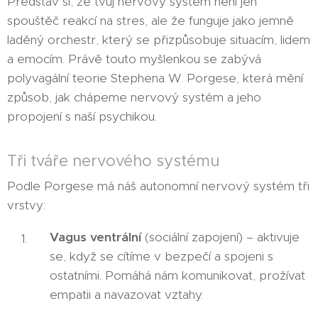
Představ si, že tvůj nervový systém není jen
spouštěč reakcí na stres, ale že funguje jako jemně
laděný orchestr, který se přizpůsobuje situacím, lidem
a emocím. Právě touto myšlenkou se zabývá
polyvagální teorie Stephena W. Porgese, která mění
způsob, jak chápeme nervový systém a jeho
propojení s naší psychikou.
Tři tváře nervového systému
Podle Porgese má náš autonomní nervový systém tři
vrstvy:
Vagus ventrální
(sociální zapojení) – aktivuje
se, když se cítíme v bezpečí a spojeni s
ostatními. Pomáhá nám komunikovat, prožívat
empatii a navazovat vztahy.